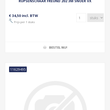
RUPSENSCHAAR FREUND 202 3M SNOER VX
€ 34,50 incl. BTW
Prijs per 1 stuks
BESTEL NU!
11629495