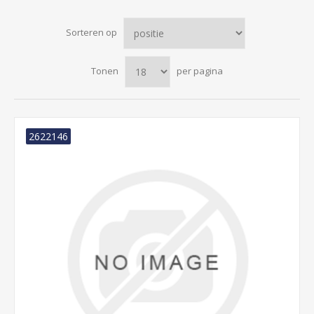
Sorteren op
Tonen
per pagina
2622146