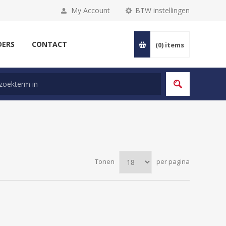
My Account
BTW instellingen
DERS
CONTACT
(0)
items
Tonen
per pagina