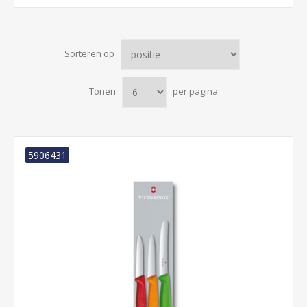
Sorteren op
Tonen
per pagina
5906431